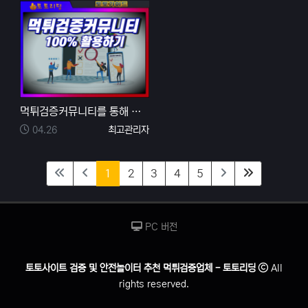
먹튀검증커뮤니티를 통해 알수 있는 먹튀검증 방법 5가지
등록일
등록자
04.26
최고관리자
(current)
(last)
1
2
3
4
5
PC 버전
토토사이트 검증 및 안전놀이터 추천 먹튀검증업체 - 토토리딩
All
rights reserved.