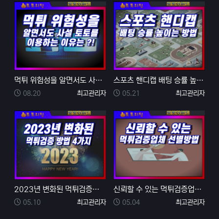
먹튀 위험성을 알면서도 사설 토토를 이용하는 이유를 알…
스포츠 핸디캡 배팅 승률 높이는 방법
등록일
등록자
등록일
등록자
08.20
최고관리자
05.21
최고관리자
2023년 변화된 먹튀검증을 통해 안전놀이터 찾는 방법
신뢰할 수 있는 먹튀검증업체 선별방법
등록일
등록자
등록일
등록자
05.10
최고관리자
05.04
최고관리자