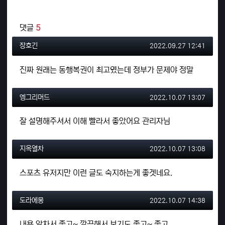
관련자료
댓글
5
장호긴님의 댓글
작성일
장호긴
2022.09.27 12:41
진짜 원래는 동행복권이 최고였는데 정부가 문제야 정말
엥그리머드님의 댓글
작성일
엥그리머드
2022.10.07 13:07
잘 설명해주셔서 이해 빨라서 좋았어요 관리자님
지옥열차님의 댓글
작성일
지옥열차
2022.10.07 13:08
스포츠 유저지만 이런 글도 숙지하는게 좋겟네요.
도라에뭉님의 댓글
작성일
도라에뭉
2022.10.07 14:38
내용 알차서 좋고~ 깔끔해서 보기도 좋고~ 좋고