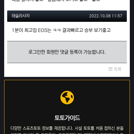
태슬라사자님의 댓글
작성일
태슬라사자
2022.10.08 11:57
1분이 최고임 EOS는 ㅋㅋ 결과빠르고 승부 보기좋고
로그인한 회원만 댓글 등록이 가능합니다.
목록
토토가이드
다양한 스포츠토토 정보를 제공합니다. 사설 토토를 처음 접하신 분들