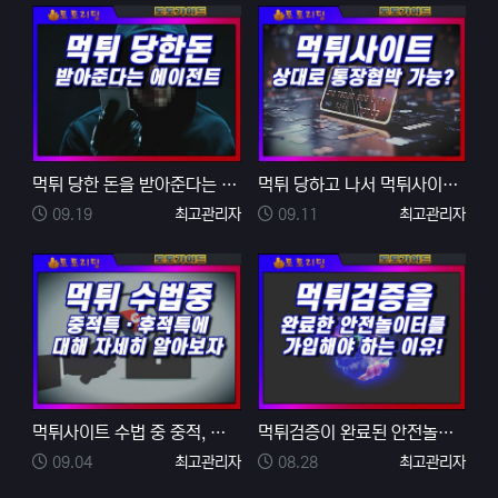
먹튀 당한 돈을 받아준다는 통장협박 에이전트의 실체
먹튀 당하고 나서 먹튀사이트 상대로 통장 협박이 가능할…
등록일
등록자
등록일
등록자
09.19
최고관리자
09.11
최고관리자
먹튀사이트 수법 중 중적, 후적이 무엇이며 먹튀 피해를…
먹튀검증이 완료된 안전놀이터만을 가입해야 하는 이유
등록일
등록자
등록일
등록자
09.04
최고관리자
08.28
최고관리자