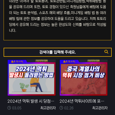
이라면 아셔야 할 토토용어, 토토관련팁,미니게임방법,먹튀예방법 등
을 공유해 드리며 또한, 토토 경험이 있으신 회원님들에게 베팅에 도움
이 되는 토토 분석법, 스포츠 해외 배당 흐름,미니게임 배팅 법 등 여러
배팅 팁에 관한 정보를 공유하여 도움을 드리고 있습니다. 저희 토토리
딩에서 공유해 드리는 정보는 높은 완성도와 신뢰를 바탕으로 작성됩
니다.
검색어
검색
2024년 먹튀 발생 시 당첨금 돌려받는 방법
2024년 먹튀사이트에 포문을 연 중국계열사를 조심하자
등록일
등록자
등록일
등록자
03.05
최고관리자
02.26
최고관리자