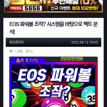
EOS 파워볼 조작? 시스템을 바탕으로 팩트 분
석!
작성자 정보
작성
작성일
최고관리자
2022.09.12 19:05
컨텐츠 정보
조회
댓글
1,386
5
본문