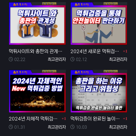
댓글
먹튀사이트와 총판의 관계성을 알아보기
2024년 새로운 먹튀검증 방법을 통해 안전놀이터 객관…
1
등록일
등록자
등록일
등록자
02.22
최고관리자
02.12
최고관리자
댓글
댓글
2024년 자체적 먹튀검증 방법 4가지
먹튀검증이 완료된 놀이터에서 토토 총판을 하는 이유와 …
1
1
등록일
등록자
등록일
등록자
01.31
최고관리자
10.03
최고관리자