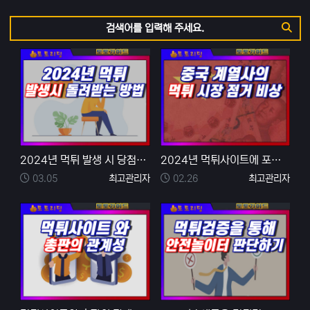
검색어
검색
2024년 먹튀 발생 시 당첨금 돌려받는 방법
2024년 먹튀사이트에 포문을 연 중국계열사를 조심하자
등록일
등록자
등록일
등록자
03.05
최고관리자
02.26
최고관리자