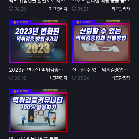
먹튀 위험성을 알면서도 사설 토토를 이용하는 이유를 알…
스포츠 핸디캡 배팅 승률 높이는 방법
등록일
등록자
등록일
등록자
08.20
최고관리자
05.21
최고관리자
2023년 변화된 먹튀검증을 통해 안전놀이터 찾는 방법
신뢰할 수 있는 먹튀검증업체 선별방법
등록일
등록자
등록일
등록자
05.10
최고관리자
05.04
최고관리자
먹튀검증커뮤니티를 통해 알수 있는 먹튀검증 방법 5가지