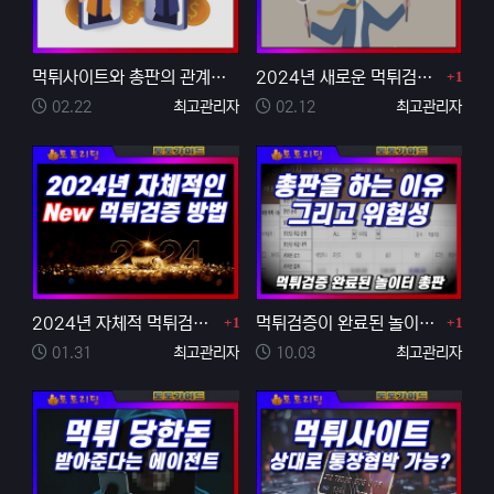
댓글
먹튀사이트와 총판의 관계성을 알아보기
2024년 새로운 먹튀검증 방법을 통해 안전놀이터 객관…
1
등록일
등록자
등록일
등록자
02.22
최고관리자
02.12
최고관리자
댓글
댓글
2024년 자체적 먹튀검증 방법 4가지
먹튀검증이 완료된 놀이터에서 토토 총판을 하는 이유와 …
1
1
등록일
등록자
등록일
등록자
01.31
최고관리자
10.03
최고관리자