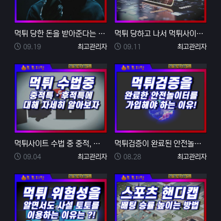
먹튀 당한 돈을 받아준다는 통장협박 에이전트의 실체
먹튀 당하고 나서 먹튀사이트 상대로 통장 협박이 가능할…
등록일
등록자
등록일
등록자
09.19
최고관리자
09.11
최고관리자
먹튀사이트 수법 중 중적, 후적이 무엇이며 먹튀 피해를…
먹튀검증이 완료된 안전놀이터만을 가입해야 하는 이유
등록일
등록자
등록일
등록자
09.04
최고관리자
08.28
최고관리자