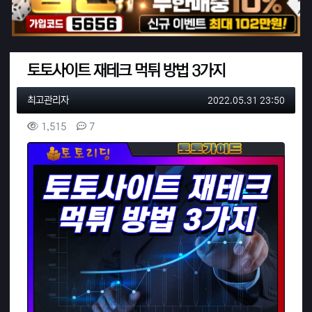
토토사이트 재테크 먹튀 방법 3가지
작성자 정보
작성
작성일
최고관리자
2022.05.31 23:50
컨텐츠 정보
조회
댓글
1,515
7
본문