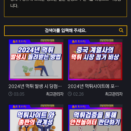
니다.
검색어
검색
2024년 먹튀 발생 시 당첨금 돌려받는 방법
2024년 먹튀사이트에 포문을 연 중국계열사를 조심하자
등록일
등록자
등록일
등록자
03.05
최고관리자
02.26
최고관리자