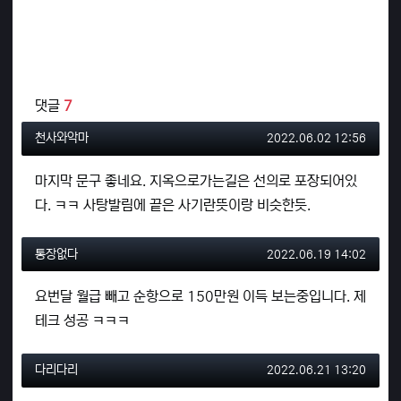
관련자료
댓글
7
천사와악마님의 댓글
작성일
천사와악마
2022.06.02 12:56
마지막 문구 좋네요. 지옥으로가는길은 선의로 포장되어있
다. ㅋㅋ 사탕발림에 끝은 사기란뜻이랑 비슷한듯.
통장없다님의 댓글
작성일
통장없다
2022.06.19 14:02
요번달 월급 빼고 순항으로 150만원 이득 보는중입니다. 제
테크 성공 ㅋㅋㅋ
다리다리님의 댓글
작성일
다리다리
2022.06.21 13:20