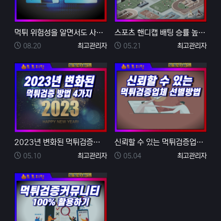
먹튀 위험성을 알면서도 사설 토토를 이용하는 이유를 알…
스포츠 핸디캡 배팅 승률 높이는 방법
등록일
등록자
등록일
등록자
08.20
최고관리자
05.21
최고관리자
2023년 변화된 먹튀검증을 통해 안전놀이터 찾는 방법
신뢰할 수 있는 먹튀검증업체 선별방법
등록일
등록자
등록일
등록자
05.10
최고관리자
05.04
최고관리자