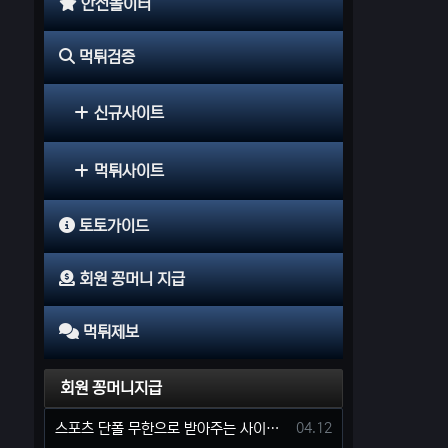
안전놀이터
먹튀검증
신규사이트
먹튀사이트
토토가이드
회원 꽁머니 지급
먹튀제보
회원 꽁머니지급
등록일
스포츠 단폴 무한으로 받아주는 사이트 추천부탁합니다. 가입머니 꽁머니 지급은 필수입니다.
04.12