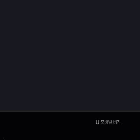
모바일 버전