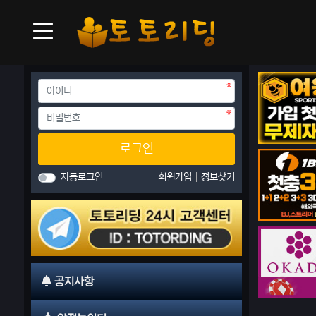
메뉴
필수
아이디
필수
비밀번호
로그인
자동로그인
회원가입
정보찾기
공지사항